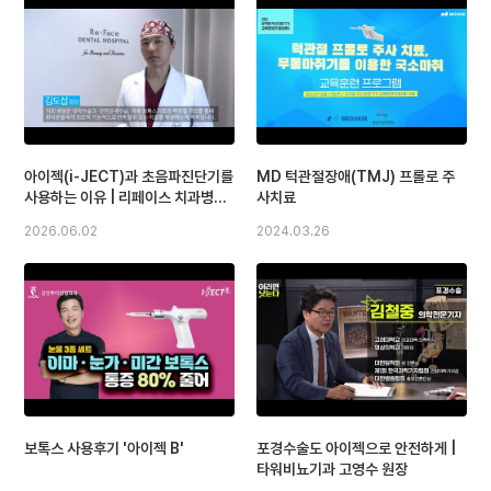
아이젝(i-JECT)과 초음파진단기를
MD 턱관절장애(TMJ) 프롤로 주
사용하는 이유 | 리페이스 치과병원
사치료
김도섭 대표원장
2026.06.02
2024.03.26
보톡스 사용후기 '아이젝 B'
포경수술도 아이젝으로 안전하게 |
타워비뇨기과 고영수 원장